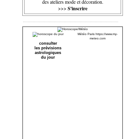
des ateliers mode et décoration.
S'inscrire
>>>
Météo Paris
https://www.my-
meteo.com
consulter
les prévisions
astrologiques
du jour