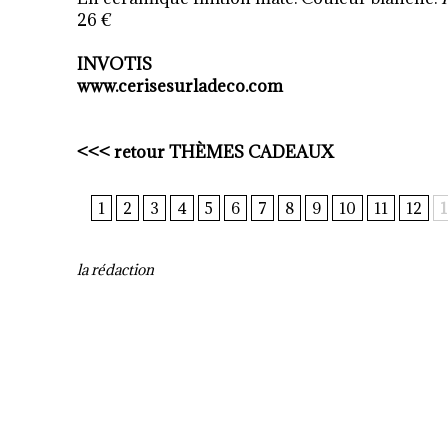
26 €
INVOTIS
www.cerisesurladeco.com
<<<
retour TH
È
MES CADEAUX
1
2
3
4
5
6
7
8
9
10
11
12
1
la rédaction