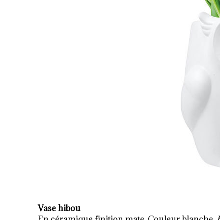
Vase hibou
En céramique finition mate. Couleur blanche.