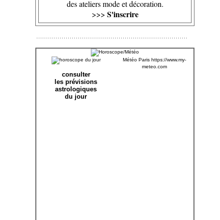
des ateliers mode et décoration.
S'inscrire
>>>
Météo Paris
https://www.my-
meteo.com
consulter
les prévisions
astrologiques
du jour