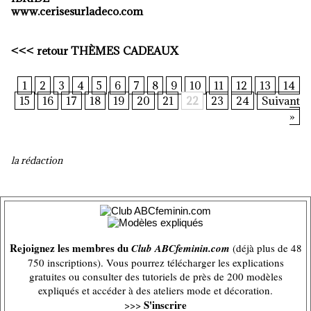
www.cerisesurladeco.com
<<<
retour TH
È
MES CADEAUX
1
2
3
4
5
6
7
8
9
10
11
12
13
14
15
16
17
18
19
20
21
22
23
24
Suivant
»
la rédaction
Rejoignez les membres du
Club ABCfeminin.com
(déjà plus de 48
750 inscriptions). Vous pourrez télécharger les explications
gratuites ou consulter des tutoriels de près de 200 modèles
expliqués et accéder à des ateliers mode et décoration.
S'inscrire
>>>