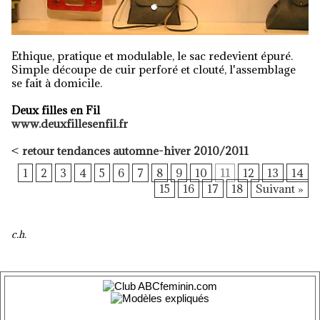
Ethique, pratique et modulable, le sac redevient épuré.
Simple découpe de cuir perforé et clouté, l'assemblage
se fait à domicile.
Deux filles en Fil
www.deuxfillesenfil.fr
<
retour tendances automne-hiver 2010/2011
1
2
3
4
5
6
7
8
9
10
11
12
13
14
15
16
17
18
Suivant »
c.h.