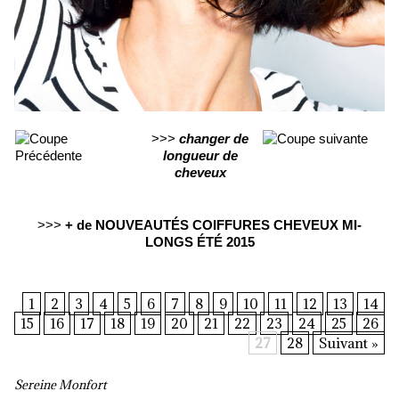
>>>
changer de
longueur de
cheveux
>>>
+ de NOUVEAUTÉS COIFFURES CHEVEUX MI-
LONGS ÉTÉ 2015
1
2
3
4
5
6
7
8
9
10
11
12
13
14
15
16
17
18
19
20
21
22
23
24
25
26
27
28
Suivant »
Sereine Monfort