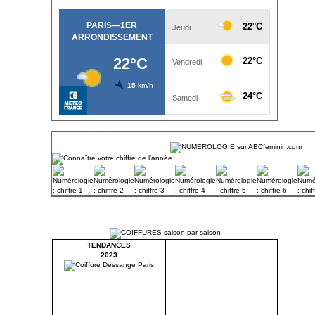
TENDANCES
2023