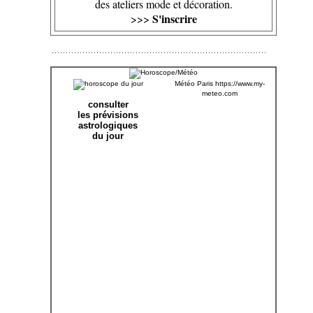
des ateliers mode et décoration.
S'inscrire
>>>
Météo Paris
https://www.my-
meteo.com
consulter
les prévisions
astrologiques
du jour