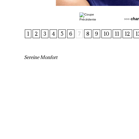
cha
>>>
1
2
3
4
5
6
7
8
9
10
11
12
1
Sereine Monfort