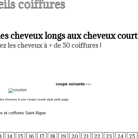
ils coiffures
s cheveux longs aux cheveux court
ez les cheveux à + de 50 coiffures !
coupe suivante
>>>
s et coiffures Saint Algue
3
14
15
16
17
18
19
20
21
22
23
24
25