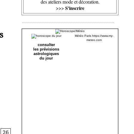
des ateliers mode et décoration.
S'inscrire
>>>
s
Météo Paris
https://www.my-
meteo.com
consulter
les prévisions
astrologiques
du jour
26