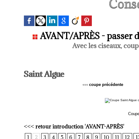
Conse
AVANT/APRÈS - passer de
Avec les ciseaux, coup
Saint Algue
coupe précédente
<<<
Coupe
<<<
retour introduction 'AVANT-APRÈS'
1
2
3
4
5
6
7
8
9
10
11
12
1