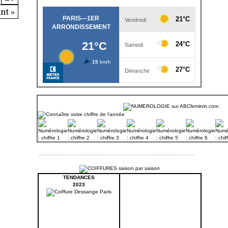
nt »
TENDANCES
2023