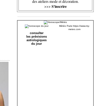
des ateliers mode et décoration.
S'inscrire
>>>
Météo Paris
https://www.my-
meteo.com
consulter
les prévisions
astrologiques
du jour