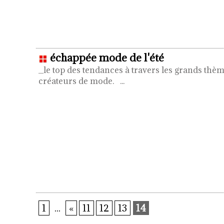
échappée mode de l'été
_le top des tendances à travers les grands thèm
créateurs de mode.
...
1
...
«
11
12
13
14