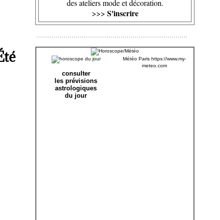
des ateliers mode et décoration.
S'inscrire
>>>
Été
Météo Paris
https://www.my-
meteo.com
consulter
les prévisions
astrologiques
du jour