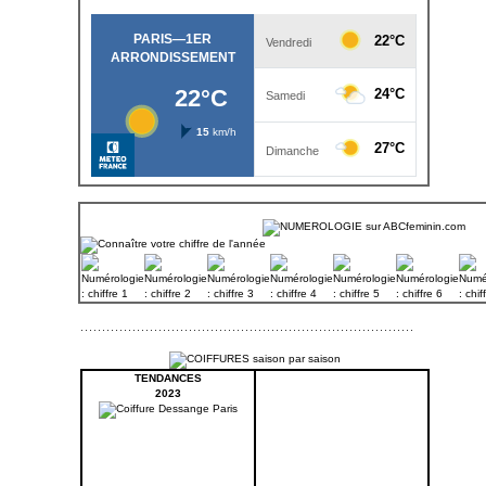
TENDANCES
2023