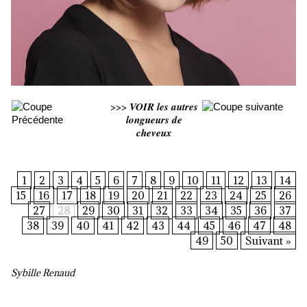
>>>
VOIR les autres
longueurs de
cheveux
1
2
3
4
5
6
7
8
9
10
11
12
13
14
15
16
17
18
19
20
21
22
23
24
25
26
27
28
29
30
31
32
33
34
35
36
37
38
39
40
41
42
43
44
45
46
47
48
49
50
Suivant »
Sybille Renaud