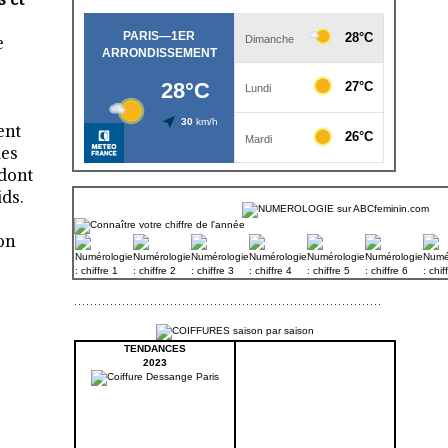
e
ent
mes
 dont
ds.
ion
TENDANCES
2023