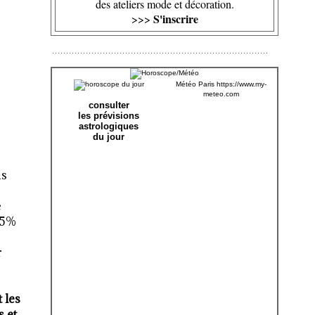
des ateliers mode et décoration.
S'inscrire
>>>
Météo Paris
https://www.my-
meteo.com
consulter
les prévisions
astrologiques
du jour
us
e
35%
r
 les
 et