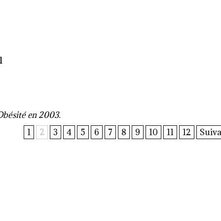
l
'Obésité en 2003.
1
2
3
4
5
6
7
8
9
10
11
12
Suiva