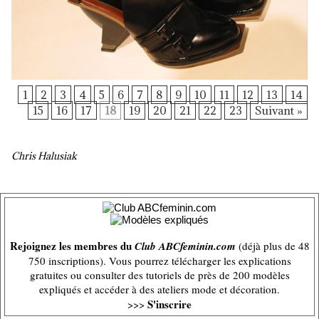
1
2
3
4
5
6
7
8
9
10
11
12
13
14
15
16
17
18
19
20
21
22
23
Suivant »
Chris Halusiak
Rejoignez les membres du
Club ABCfeminin.com
(déjà plus de 48
750 inscriptions). Vous pourrez télécharger les explications
gratuites ou consulter des tutoriels de près de 200 modèles
expliqués et accéder à des ateliers mode et décoration.
S'inscrire
>>>