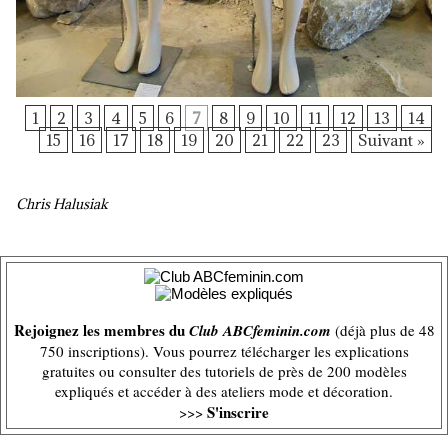
1
2
3
4
5
6
7
8
9
10
11
12
13
14
15
16
17
18
19
20
21
22
23
Suivant »
Chris Halusiak
Rejoignez les membres du
Club ABCfeminin.com
(déjà plus de 48
750 inscriptions). Vous pourrez télécharger les explications
gratuites ou consulter des tutoriels de près de 200 modèles
expliqués et accéder à des ateliers mode et décoration.
S'inscrire
>>>