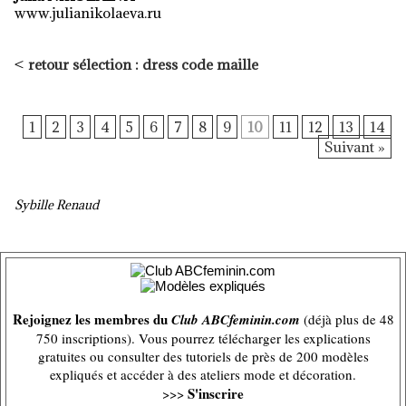
www.julianikolaeva.ru
<
retour sélection : dress code maille
1
2
3
4
5
6
7
8
9
10
11
12
13
14
Suivant »
Sybille Renaud
Rejoignez les membres du
Club ABCfeminin.com
(déjà plus de 48
750 inscriptions). Vous pourrez télécharger les explications
gratuites ou consulter des tutoriels de près de 200 modèles
expliqués et accéder à des ateliers mode et décoration.
S'inscrire
>>>