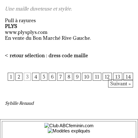
Une maille duveteuse et stylée.
Pull à rayures
PLYS
www.plysplys.com
En vente du Bon Marché Rive Gauche.
<
retour sélection : dress code maille
1
2
3
4
5
6
7
8
9
10
11
12
13
14
Suivant »
Sybille Renaud