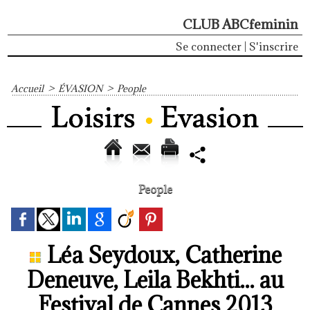
CLUB ABCfeminin
Se connecter
|
S'inscrire
Accueil
>
ÉVASION
>
People
People
Léa Seydoux, Catherine
Deneuve, Leila Bekhti... au
Festival de Cannes 2013