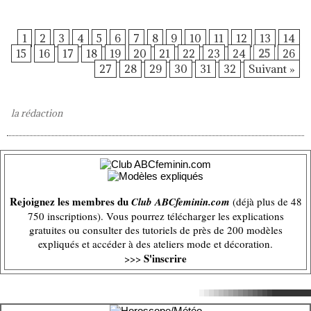
1
2
3
4
5
6
7
8
9
10
11
12
13
14
15
16
17
18
19
20
21
22
23
24
25
26
27
28
29
30
31
32
Suivant »
la rédaction
Rejoignez les membres du
Club ABCfeminin.com
(déjà plus de 48
750 inscriptions). Vous pourrez télécharger les explications
gratuites ou consulter des tutoriels de près de 200 modèles
expliqués et accéder à des ateliers mode et décoration.
S'inscrire
>>>