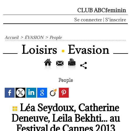
CLUB ABCfeminin
Se connecter
|
S'inscrire
Accueil
>
ÉVASION
>
People
People
Léa Seydoux, Catherine
Deneuve, Leila Bekhti... au
Festival de Cannes 2013