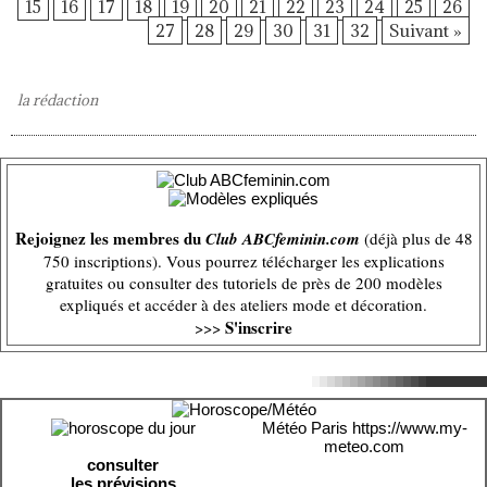
15
16
17
18
19
20
21
22
23
24
25
26
27
28
29
30
31
32
Suivant »
la rédaction
Rejoignez les membres du
Club ABCfeminin.com
(déjà plus de 48
750 inscriptions). Vous pourrez télécharger les explications
gratuites ou consulter des tutoriels de près de 200 modèles
expliqués et accéder à des ateliers mode et décoration.
S'inscrire
>>>
Météo Paris
https://www.my-
meteo.com
consulter
les prévisions