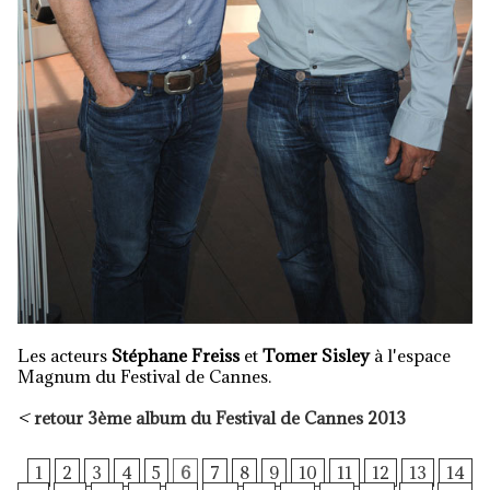
Les acteurs
Stéphane Freiss
et
Tomer Sisley
à l'espace
Magnum du Festival de Cannes.
<
retour 3ème album du Festival de Cannes 2013
1
2
3
4
5
6
7
8
9
10
11
12
13
14