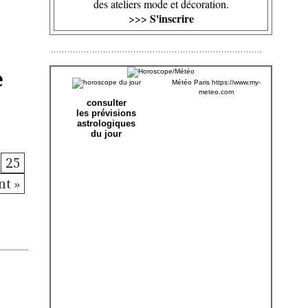
des ateliers mode et décoration.
S'inscrire
>>>
e
Météo Paris
https://www.my-
meteo.com
consulter
les prévisions
astrologiques
du jour
25
nt »