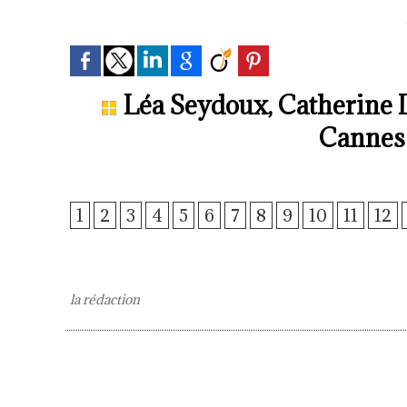
Léa Seydoux, Catherine De
Cannes 
1
2
3
4
5
6
7
8
9
10
11
12
la rédaction