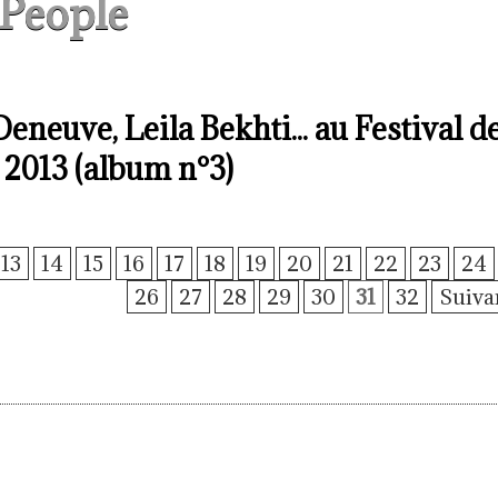
People
neuve, Leila Bekhti... au Festival d
2013 (album n°3)
13
14
15
16
17
18
19
20
21
22
23
24
26
27
28
29
30
31
32
Suiva