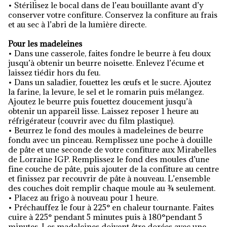
• Stérilisez le bocal dans de l’eau bouillante avant d’y
conserver votre confiture. Conservez la confiture au frais
et au sec à l’abri de la lumière directe.
Pour les madeleines
• Dans une casserole, faites fondre le beurre à feu doux
jusqu’à obtenir un beurre noisette. Enlevez l’écume et
laissez tiédir hors du feu.
• Dans un saladier, fouettez les œufs et le sucre. Ajoutez
la farine, la levure, le sel et le romarin puis mélangez.
Ajoutez le beurre puis fouettez doucement jusqu’à
obtenir un appareil lisse. Laissez reposer 1 heure au
réfrigérateur (couvrir avec du film plastique).
• Beurrez le fond des moules à madeleines de beurre
fondu avec un pinceau. Remplissez une poche à douille
de pâte et une seconde de votre confiture aux Mirabelles
de Lorraine IGP. Remplissez le fond des moules d’une
fine couche de pâte, puis ajouter de la confiture au centre
et finissez par recouvrir de pâte à nouveau. L’ensemble
des couches doit remplir chaque moule au ¾ seulement.
• Placez au frigo à nouveau pour 1 heure.
• Préchauffez le four à 225° en chaleur tournante. Faites
cuire à 225° pendant 5 minutes puis à 180°pendant 5
minutes. Les madeleines doivent être dorées avec une