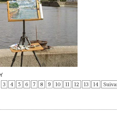
t
'
3
4
5
6
7
8
9
10
11
12
13
14
Suiva