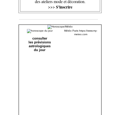
des ateliers mode et décoration.
S'inscrire
>>>
Météo Paris
https://www.my-
meteo.com
consulter
les prévisions
astrologiques
du jour