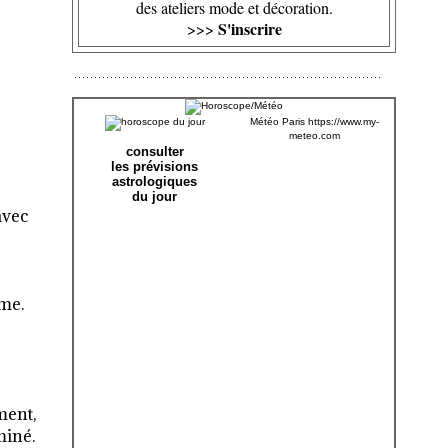
des ateliers mode et décoration.
S'inscrire
>>>
Météo Paris
https://www.my-
meteo.com
consulter
les prévisions
astrologiques
du jour
avec
sme.
ment,
miné.