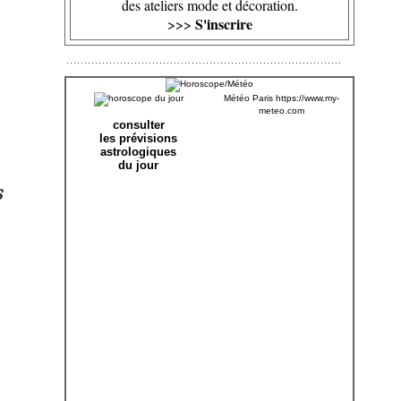
des ateliers mode et décoration.
S'inscrire
>>>
Météo Paris
https://www.my-
meteo.com
consulter
les prévisions
astrologiques
du jour
s