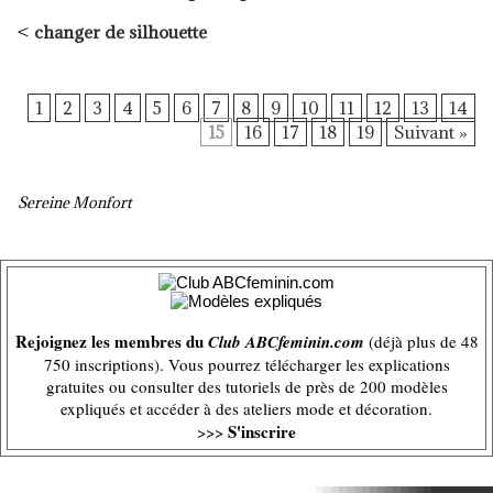
<
changer de silhouette
1
2
3
4
5
6
7
8
9
10
11
12
13
14
15
16
17
18
19
Suivant »
Sereine Monfort
Rejoignez les membres du
Club ABCfeminin.com
(déjà plus de 48
750 inscriptions). Vous pourrez télécharger les explications
gratuites ou consulter des tutoriels de près de 200 modèles
expliqués et accéder à des ateliers mode et décoration.
S'inscrire
>>>