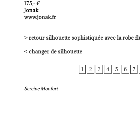
175,- €
Jonak
www.jonak.fr
>
retour
silhouette sophistiquée avec la robe fl
<
changer de silhouette
1
2
3
4
5
6
7
Sereine Monfort