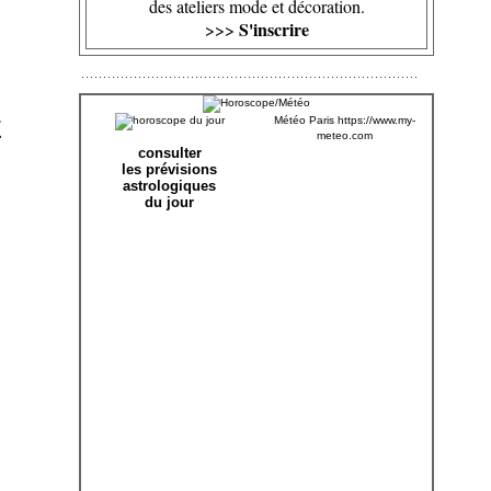
des ateliers mode et décoration.
S'inscrire
>>>
Météo Paris
https://www.my-
meteo.com
consulter
les prévisions
astrologiques
du jour