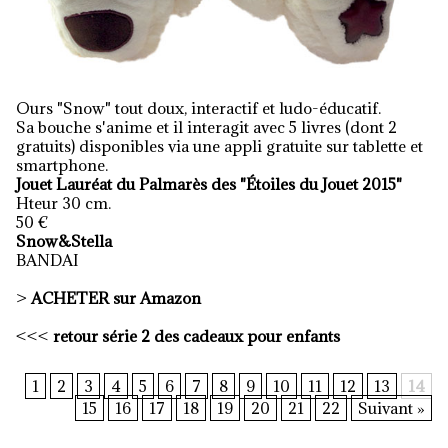
Ours "Snow" tout doux, interactif et ludo-éducatif.
Sa bouche s'anime et il interagit avec 5 livres (dont 2
gratuits) disponibles via une appli gratuite sur tablette et
smartphone.
Jouet Lauréat du Palmarès des "Étoiles du Jouet 2015"
Hteur 30 cm.
50 €
Snow&Stella
BANDAI
>
ACHETER sur Amazon
<<<
retour série 2 des cadeaux pour enfants
1
2
3
4
5
6
7
8
9
10
11
12
13
14
15
16
17
18
19
20
21
22
Suivant »