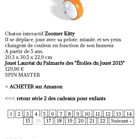
Chaton interactif
Zoomer Kitty
Il se déplace, joue avec sa pelote, miaule, et ses yeux
changent de couleur en fonction de son humeur.
A partir de 5 ans.
20,3 x 30,5 x 22,9 cm
Jouet Lauréat du Palmarès des "Étoiles du Jouet 2015"
129,90 €
SPIN MASTER
>
ACHETER sur Amazon
<<<
retour série 2 des cadeaux pour enfants
1
2
3
4
5
6
7
8
9
10
11
12
13
14
15
16
17
18
19
20
21
22
Suivant »