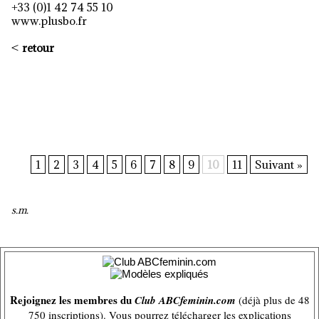
+33 (0)1 42 74 55 10
www.plusbo.fr
<
retour
1
2
3
4
5
6
7
8
9
10
11
Suivant »
s.m.
Rejoignez les membres du
Club ABCfeminin.com
(déjà plus de 48
750 inscriptions). Vous pourrez télécharger les explications