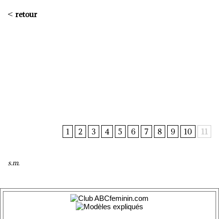
<
retour
1
2
3
4
5
6
7
8
9
10
11
s.m.