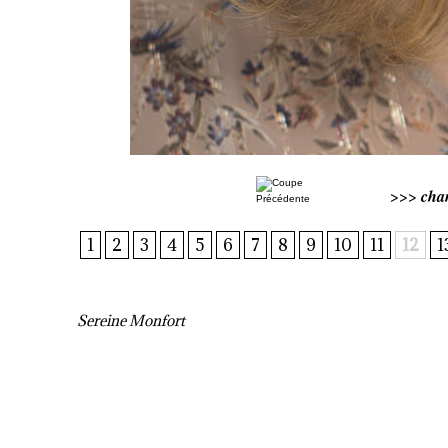
>>>
cha
1
2
3
4
5
6
7
8
9
10
11
12
1
Sereine Monfort