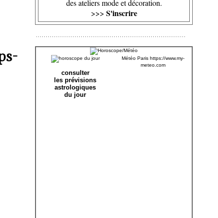
des ateliers mode et décoration.
S'inscrire
>>>
ps-
Météo Paris
https://www.my-
meteo.com
consulter
les prévisions
astrologiques
du jour