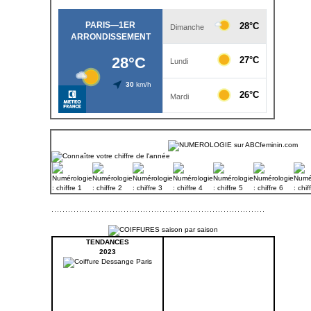
TENDANCES
2023