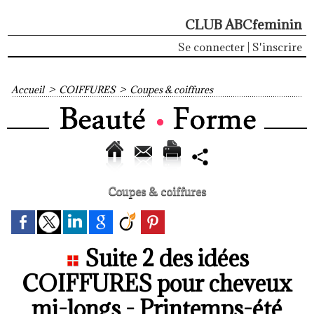
CLUB ABCfeminin
Se connecter
|
S'inscrire
Accueil
>
COIFFURES
>
Coupes & coiffures
Coupes & coiffures
Suite 2 des idées
COIFFURES pour cheveux
mi-longs - Printemps-été