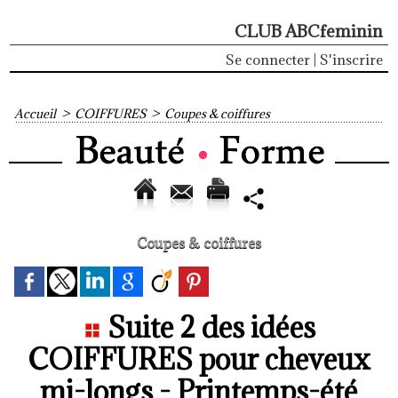
CLUB ABCfeminin
Se connecter
|
S'inscrire
Accueil
>
COIFFURES
>
Coupes & coiffures
Coupes & coiffures
Suite 2 des idées
COIFFURES pour cheveux
mi-longs - Printemps-été