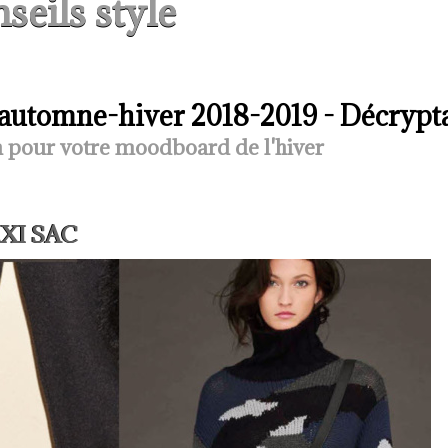
seils style
automne-hiver 2018-2019 - Décrypt
n pour votre moodboard de l'hiver
MAXI SAC