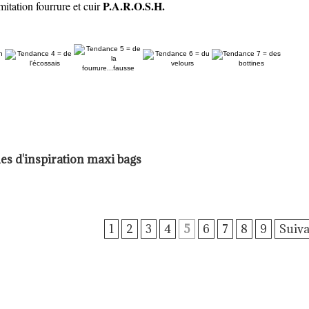
P.A.R.O.S.H.
itation fourrure et cuir
es d'inspiration maxi bags
1
2
3
4
5
6
7
8
9
Suiva