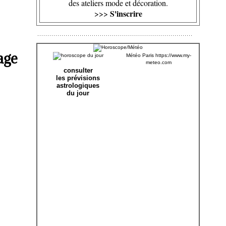
des ateliers mode et décoration.
S'inscrire
>>>
age
Météo Paris
https://www.my-
meteo.com
consulter
les prévisions
astrologiques
du jour