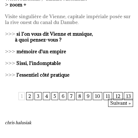
>
zoom +
Visite singulière de Vienne, capitale impériale posée sur
la rive ouest du canal du Danube.
>>>
si l’on vous dit Vienne et musique,
à quoi pensez-vous ?
>>>
mémoire d'un empire
>>>
Sissi, l'indomptable
>>>
l’essentiel côté pratique
1
2
3
4
5
6
7
8
9
10
11
12
13
Suivant »
chris halusiak