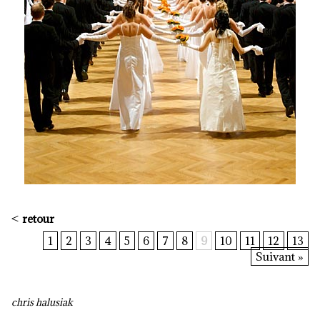
<
retour
1
2
3
4
5
6
7
8
9
10
11
12
13
Suivant »
chris halusiak