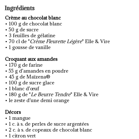
Ingrédients
Crème au chocolat blanc
• 100 g de chocolat blanc
• 50 g de sucre
• 3 feuilles de gélatine
• 70 cl de "
Crème Fleurette Légère
" Elle & Vire
• 1 gousse de vanille
Croquant aux amandes
• 170 g de farine
• 55 g d’amandes en poudre
• 45 g de Maïzena®
• 100 g de sucre glace
• 1 blanc d’œuf
• 180 g de "
Le Beurre Tendre
" Elle & Vire
• le zeste d’une demi orange
Décors
• 1 mangue
• 1 c. à s. de perles de sucre argentées
• 2 c. à s. de copeaux de chocolat blanc
• 1 citron vert