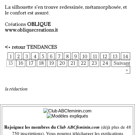
La silhouette s'en trouve redessinée, métamorphosée, et
le confort est assuré.
Créations
OBLIQUE
www.obliquecreations.it
<
•
retour TENDANCES
1
2
3
4
5
6
7
8
9
10
11
12
13
14
15
16
17
18
19
20
21
22
23
24
Suivant
»
la rédaction
Rejoignez les membres du
Club ABCfeminin.com
(déjà plus de 48
750 inscriptions). Vous pourrez télécharger les explications