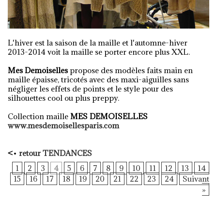
L'hiver est la saison de la maille et l'automne-hiver
2013-2014 voit la maille se porter encore plus XXL.
Mes Demoiselles
propose des modèles faits main en
maille épaisse, tricotés avec des maxi-aiguilles sans
négliger les effets de points et le style pour des
silhouettes cool ou plus preppy.
Collection maille
MES DEMOISELLES
www.mesdemoisellesparis.com
<
•
retour TENDANCES
1
2
3
4
5
6
7
8
9
10
11
12
13
14
15
16
17
18
19
20
21
22
23
24
Suivant
»