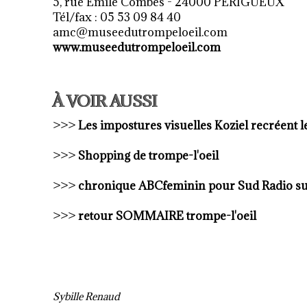
5, rue Emile Combes - 24000 PERIGUEUX
Tél/fax : 05 53 09 84 40
amc@museedutrompeloeil.com
www.museedutrompeloeil.com
À VOIR AUSSI
>>>
Les impostures visuelles Koziel recréent
>>>
Shopping de trompe-l'oeil
>>>
chronique ABCfeminin pour Sud Radio sur
>>>
retour SOMMAIRE trompe-l'oeil
Sybille Renaud