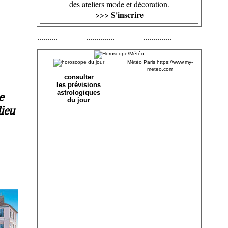
des ateliers mode et décoration.
S'inscrire
>>>
Météo Paris
https://www.my-
meteo.com
consulter
les prévisions
astrologiques
e
du jour
lieu