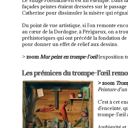
Le
village Potemkine
en est un exemple. Dans la 
façades peintes étaient dressées sur le passage 
Catherine pour dissimuler la misère qui régnai
Du point de vue artistique, si l'on remonte enco
au cœur de la Dordogne, à Périgueux, on a trou
préhistoriques qui ont précédé la fondation de 
pour donner un effet de relief aux dessins.
>
zoom
Mur peint en trompe-l'oeil
(exposition t
Les prémices du trompe-l’œil remon
> zoom
Tromp
Peinture d'un 
C’est à cet e
d’enceinte, q
trompe-l’œil 
Ambiguïté et f