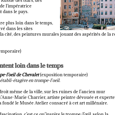
Russie des tsars, des
de l'impératrice
t dans le pays.
re plus loin dans le temps,
vé dans les sites
la cité, des peintures murales jouant des aspérités de la 
emporaire)
tent loin dans le temps
e-l’oeil de Chevalet
(exposition temporaire)
établi-étagère en trompe-l'oeil.
ndroit même de la ville, sur les ruines de l’ancien mur
u’Anne-Marie Charrier, artiste peintre dévouée et expert
a fondé le Musée Atelier consacré à cet art millénaire.
ascination, c’est ce qu’inspire le trompe-l’œil, selon la