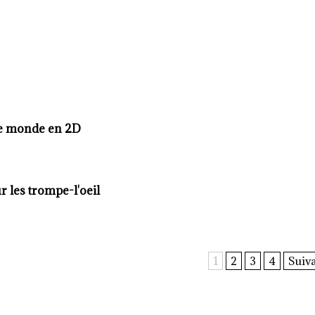
 le monde en 2D
 les trompe-l'oeil
1
2
3
4
Suiva