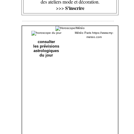
des ateliers mode et décoration.
S'inscrire
>>>
Météo Paris
https://www.my-
meteo.com
consulter
les prévisions
astrologiques
du jour