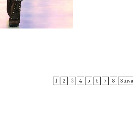
1
2
3
4
5
6
7
8
Suiva