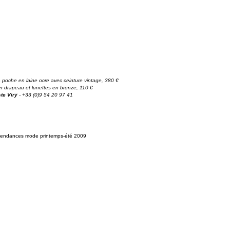
à poche en laine ocre avec ceinture vintage, 380 €
ier drapeau et lunettes en bronze, 110 €
ste Viry
- +33 (0)9 54 20 97 41