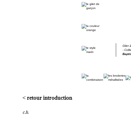
Gilet 
- Coll
Bapti
<
retour introduction
c.h.