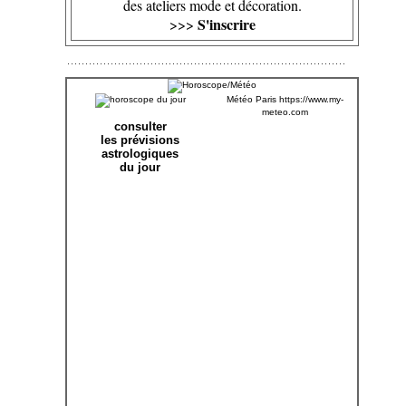
des ateliers mode et décoration.
S'inscrire
>>>
Météo Paris
https://www.my-
meteo.com
consulter
les prévisions
astrologiques
du jour