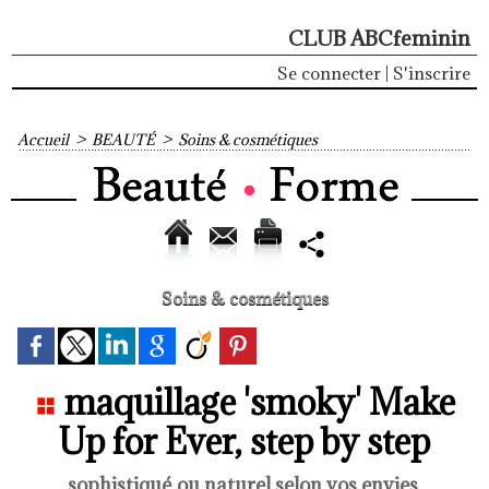
CLUB ABCfeminin
Se connecter
|
S'inscrire
Accueil
>
BEAUTÉ
>
Soins & cosmétiques
Soins & cosmétiques
maquillage 'smoky' Make
Up for Ever, step by step
sophistiqué ou naturel selon vos envies.