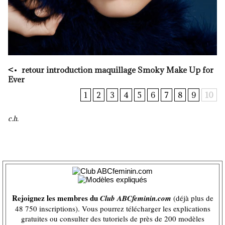
<
•
retour introduction maquillage Smoky Make Up for
Ever
1
2
3
4
5
6
7
8
9
10
c.h.
Rejoignez les membres du
Club ABCfeminin.com
(déjà plus de
48 750 inscriptions). Vous pourrez télécharger les explications
gratuites ou consulter des tutoriels de près de 200 modèles