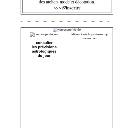
des ateliers mode et décoration.
S'inscrire
>>>
Météo Paris
https://www.my-
meteo.com
consulter
les prévisions
astrologiques
du jour