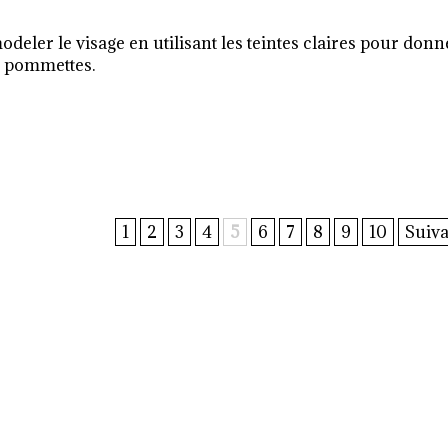
deler le visage en utilisant les teintes claires pour donn
s pommettes.
1
2
3
4
5
6
7
8
9
10
Suiva