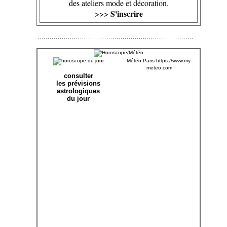
des ateliers mode et décoration.
S'inscrire
>>>
Météo Paris
https://www.my-
meteo.com
consulter
les prévisions
astrologiques
du jour