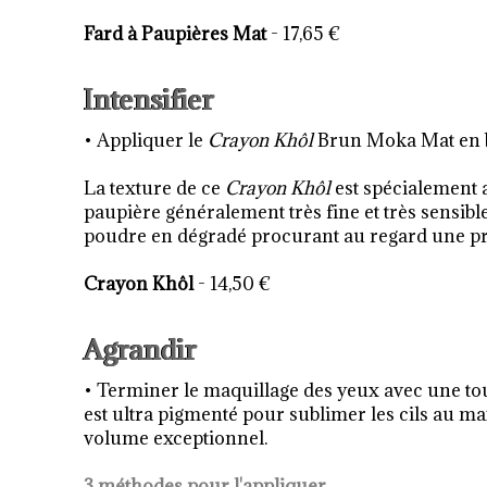
Fard à Paupières Mat
- 17,65 €
Intensifier
• Appliquer le
Crayon Khôl
Brun Moka Mat en b
La texture de ce
Crayon Khôl
est spécialement a
paupière généralement très fine et très sensible
poudre en dégradé procurant au regard une pr
Crayon Khôl
- 14,50 €
Agrandir
• Terminer le maquillage des yeux avec une 
est ultra pigmenté pour sublimer les cils au max
volume exceptionnel.
3 méthodes pour l'appliquer