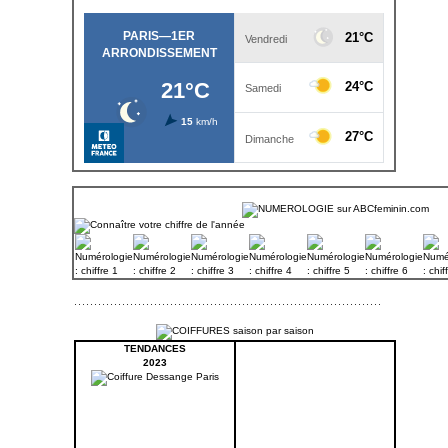
TENDANCES
2023