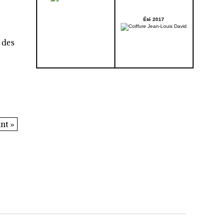
Été 2017
 des
nt »