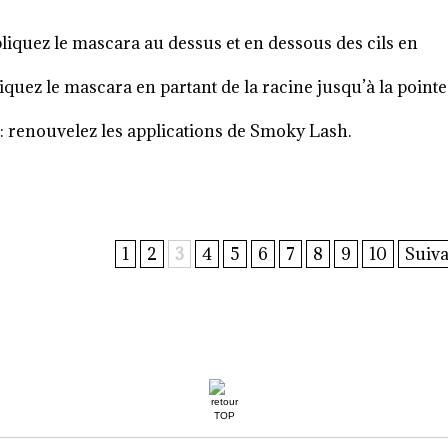
quez le mascara au dessus et en dessous des cils en
iquez le mascara en partant de la racine jusqu’à la pointe
: renouvelez les applications de Smoky Lash.
1
2
3
4
5
6
7
8
9
10
Suiva