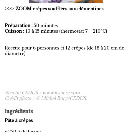
>>>
ZOOM
crêpes soufflées aux clémentines
Préparation :
50 minutes
Cuisson :
10 à 15 minutes (thermostat 7 – 210°C)
Recette pour
6 personnes et 12 crêpes (de 18 à 20 cm de
diamètre).
Recette CEDUS - www.lesucre.com
Crédit photo : © Michel Bury/CEDUS.
Ingrédients
Pâte à crêpes
• 250 g de farine