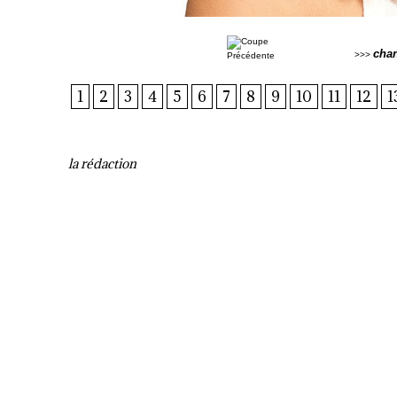
cha
>>>
1
2
3
4
5
6
7
8
9
10
11
12
1
la rédaction