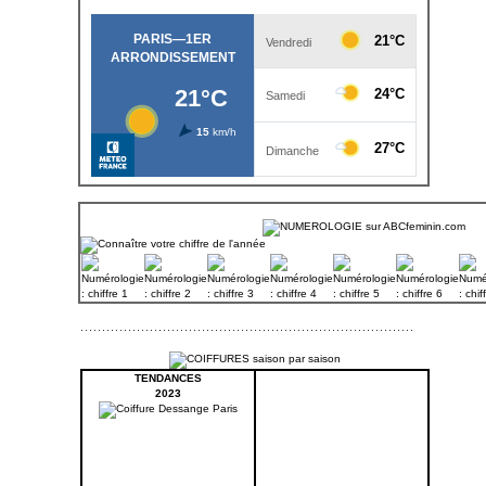
TENDANCES
2023