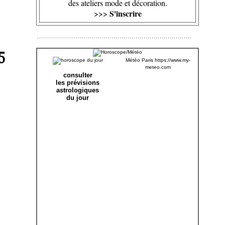
des ateliers mode et décoration.
S'inscrire
>>>
5
Météo Paris
https://www.my-
meteo.com
consulter
les prévisions
astrologiques
du jour