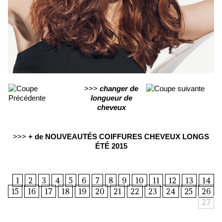
>>>
changer de
longueur de
cheveux
>>>
+ de NOUVEAUTÉS COIFFURES CHEVEUX LONGS
ÉTÉ 2015
1
2
3
4
5
6
7
8
9
10
11
12
13
14
15
16
17
18
19
20
21
22
23
24
25
26
27