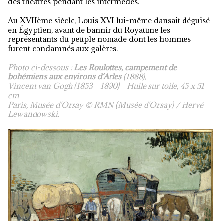
des théâtres pendant les intermèdes.
Au XVIIème siècle, Louis XVI lui-même dansait déguisé
en Égyptien, avant de bannir du Royaume les
représentants du peuple nomade dont les hommes
furent condamnés aux galères.
Photo ci-dessous :
Les Roulottes, campement de
bohémiens aux environs d’Arles
(1888),
Vincent van Gogh (1853 - 1890) - Huile sur toile, 45 x 51
cm
Paris, Musée d'Orsay © RMN (Musée d'Orsay) / Hervé
Lewandowski.