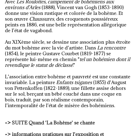
Avec
Les Roulottes, campement de bohémiens aux
environs d’Arles
(1888), Vincent van Gogh (1853-1890)
donne une vision rustique et colorée de la bohème. Et
son œuvre
Chaussures
, des croquenots poussiéreux
peints en 1886, est une belle représentation allégorique
de l’état de vagabond.
Au XIXème siècle, se dessine une association plus étroite
du mot bohème avec la vie d’artiste. Dans
La rencontre
(1854), le peintre Gustave Courbet (1819-1877) se
représente lui-même en chemin "
tel un bohémien dont il
revendique le statut de déclassé
."
L'association entre bohème et pauvreté est une constante
invariable. La peinture
Enfants tsiganes
(1855) d'August
von Pettenkoffen (1822-1889), une fillette assise dehors
sur le sol, berçant un bébé couché dans une coque en
bois, traduit, par son réalisme contemporain,
l’intemporalité de l’état de misère des bohémiens.
•
>
SUITE Quand 'La Bohème' se chante
•
>
informations pratiques sur l'exposition et