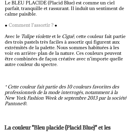
Le BLEU PLACIDE (Placid Blue)
est comme un ciel
parfait
, tranquille
et rassurant. Il
induit
un sentiment de
calme
paisible.
●
Comment l’assortir ?
●
Avec le
Tulipe violette
et le
Ciguë
, cette couleur fait partie
des trois
pastels
très
faciles à assortir
qui figurent aux
extrémités
de la palette. N
ous
sommes habituées à
les
voir
en arrière-plan
de la nature. Ces couleurs
peuvent
être
combinées de façon créative avec
n'importe quelle
autre couleur
du spectre
.
* Cette couleur fait partie des 10 couleurs favorites des
professionnels de la mode interrogés, notamment à la
New York Fashion Week de septembre 2013 par la société
Pantone®.
La couleur "Bleu placide (Placid Blue)" et les