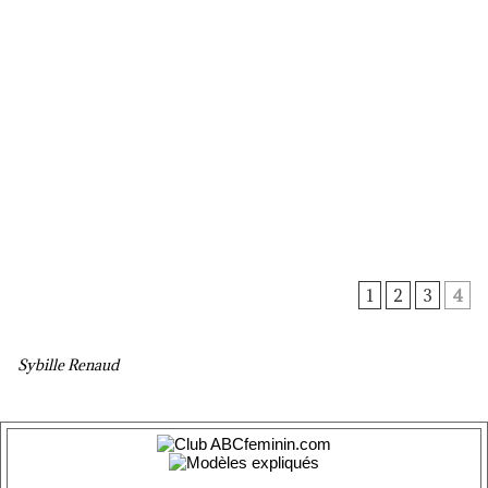
1
2
3
4
Sybille Renaud