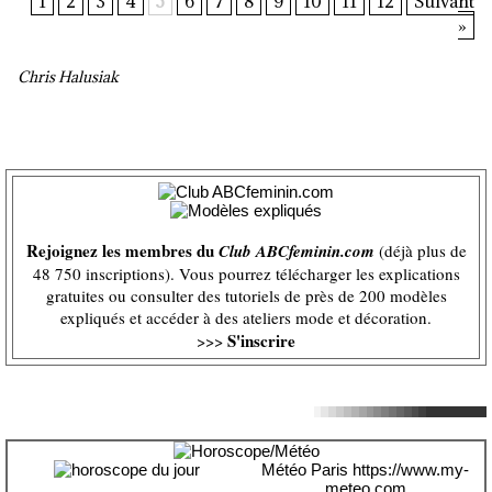
1
2
3
4
5
6
7
8
9
10
11
12
Suivant
»
Chris Halusiak
Rejoignez les membres du
Club ABCfeminin.com
(déjà plus de
48 750 inscriptions). Vous pourrez télécharger les explications
gratuites ou consulter des tutoriels de près de 200 modèles
expliqués et accéder à des ateliers mode et décoration.
S'inscrire
>>>
Météo Paris
https://www.my-
meteo.com